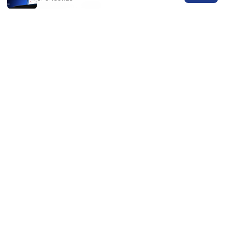
recommends in 2026
Iosvpn：全方位VPN解锁与隐私保护指南，含实用
对比与使用建议
© 2026 SPN REVIEW LTD. ALL RIGHTS RESERVED.
SPN Review Ltd
53 King Street, Floor 3
Manchester, England, M2 4LQ
GB
editorial@spnreview.com
+44-161-555-0173
About
Privacy Policy
Terms of Use