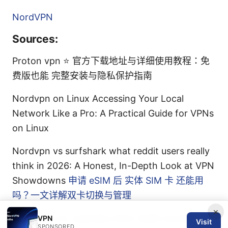
NordVPN
Sources:
Proton vpn ⭐ 官方下载地址与详细使用教程：免
费版也能 完整安装与隐私保护指南
Nordvpn on Linux Accessing Your Local
Network Like a Pro: A Practical Guide for VPNs
on Linux
Nordvpn vs surfshark what reddit users really
think in 2026: A Honest, In-Depth Look at VPN
Showdowns
申请 eSIM 后 实体 SIM 卡 还能用
吗？一文详解双卡切换与管理
×
Best vpns for australia what reddit actually
VPN
Visit
SPONSORED