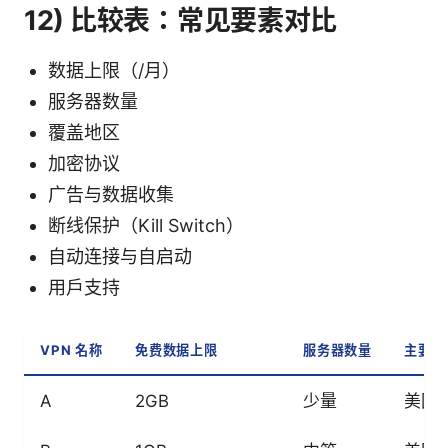
12) 比较表：常见要素对比
数据上限（/月）
服务器数量
覆盖地区
加密协议
广告与数据收集
断线保护（Kill Switch）
自动连接与自启动
用户支持
VPN 名称
免费数据上限
服务器数量
主要地
A
2GB
少量
美国