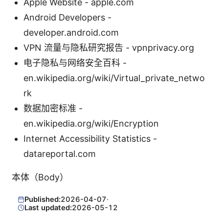
Apple Website - apple.com
Android Developers -
developer.android.com
VPN 流量与隐私研究报告 - vpnprivacy.org
电子隐私与网络安全百科 -
en.wikipedia.org/wiki/Virtual_private_netwo
rk
数据加密标准 -
en.wikipedia.org/wiki/Encryption
Internet Accessibility Statistics -
datareportal.com
本体（Body）
Published:
2026-04-07
·
Last updated:
2026-05-12