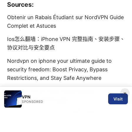
Sources:
Obtenir un Rabais Étudiant sur NordVPN Guide
Complet et Astuces
Ios怎么翻墙：iPhone VPN 完整指南、安装步骤、
协议对比与安全要点
Nordvpn on iphone your ultimate guide to
security freedom: Boost Privacy, Bypass
Restrictions, and Stay Safe Anywhere
Best vpn for pc what reddit actually
×
VPN
Visit
recommends 2026 guide
SPONSORED
Missav跳转：VPN选购与使用全指南，提升隐私
与上网自由
免费梯子 安卓 2026：安全好用的免
费vpn推荐与选择指南