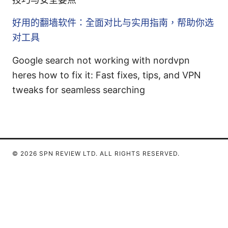
好用的翻墙软件：全面对比与实用指南，帮助你选
对工具
Google search not working with nordvpn
heres how to fix it: Fast fixes, tips, and VPN
tweaks for seamless searching
© 2026 SPN REVIEW LTD. ALL RIGHTS RESERVED.