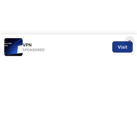
×
VPN
Visit
SPONSORED
SPN Review Ltd
53 King Street, Floor 3
Manchester, England, M2 4LQ
GB
editorial@spnreview.com
+44-161-555-0173
About
Privacy Policy
Terms of Use