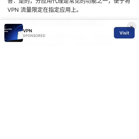
答：是的，分应用代理是常见的功能之一，便于将
VPN 流量限定在指定应用上。
10) 如何取消订阅或停止自动续订？
×
VPN
Visit
答：在账户设置中选择取消订阅，或通过应用内订
SPONSORED
阅管理页面关闭自动续订，并遵循提示完成。
如果你想要更深入的对比图、更多数据统计、以及
具体地区的性能测评，我们可以继续扩展这一篇文
章，增加更多节点的实测数据和用户案例。
Astrill
download：全面指南与实用技巧，含下载步骤、
评测与安全要点
Sources:
申请 eSIM 后 实体 SIM 卡还能用吗？一文详解双
卡切换与管理 2026