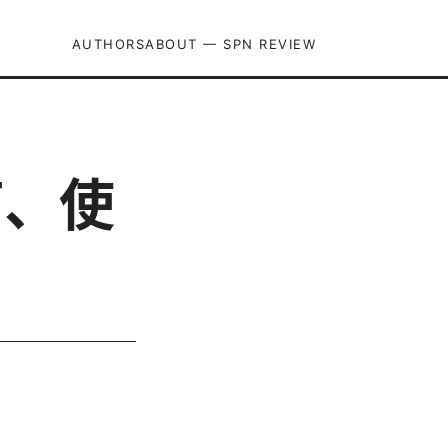
AUTHORS
ABOUT — SPN REVIEW
指南、使