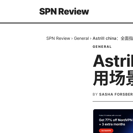
SPN Review
SPN Review
›
General
›
Astrill china
GENERAL
Ast
用场
BY
SASHA FORSBE