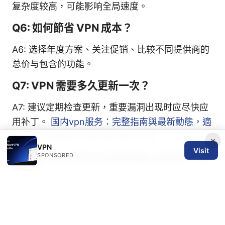
复杂度较高，可能影响全局速度。
Q6: 如何節省 VPN 成本？
A6: 选择年度方案、关注促销、比较不同提供商的
总价与包含的功能。
Q7: VPN 需要多久更新一次？
A7: 建议定期检查更新，重要漏洞出现时应尽快应
用补丁。
国内vpn服务：完整指南與最新動態，適
合新手與進階使用者的實用解決方案
×
VPN
Visit
Q8: 我可以同时在手机和电脑上使用同一账
SPONSORED
号吗？
A8: 绝大多数服务允许多设备同时连接，具体数量
以计划为准。