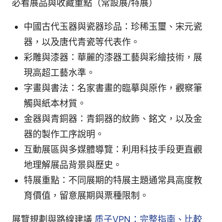
必看展品與收藏重點（常設展/特展）
中國古代玉器與瓷器珍品：珍稀玉璽、宋元瓷
器，以及唐代青瓷等代表作。
彩雕與漆器：華麗的漆器工藝與彩繪技術，展
現高超工藝水準。
字畫與書法：名家書畫的臨摹與原作，觀察筆
觸與紙本材質。
金器與青銅器：青銅器的紋飾、銘文，以及金
器的製作工序說明。
互動展區與多媒體導覽：利用科技手段更直觀
地理解展品背景與歷史。
特展重點：不同展期的特展主題通常具高度教
育價值，留意展期與票種限制。
展覽規劃與路線建議
质子VPN：完整指南、比較