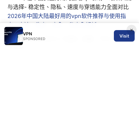
与选择- 稳定性、隐私、速度与穿透能力全面对比
2026年中国大陆最好用的vpn软件推荐与使用指
南：高速、稳定、安全、私密全解析
×
VPN
Visit
代理工具clash新手入门指南：配置、节点、机场
SPONSORED
全解析
Your complete guide to reinstalling nordvpn on
any device
大机场 vpn
Let‘s vpn：全面解读与实用指南，VPN 使用者必
读的综合攻略