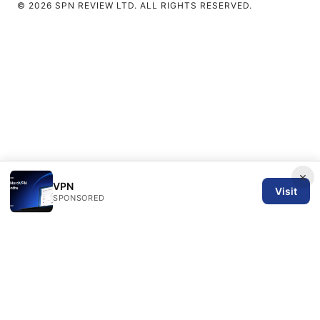
© 2026 SPN REVIEW LTD. ALL RIGHTS RESERVED.
×
VPN
Visit
SPONSORED
SPN Review Ltd
53 King Street, Floor 3
Manchester, England, M2 4LQ
GB
editorial@spnreview.com
+44-161-555-0173