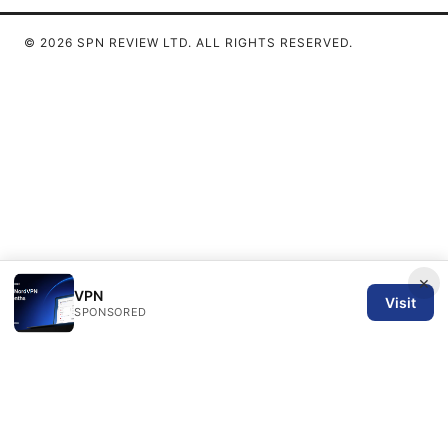
© 2026 SPN REVIEW LTD. ALL RIGHTS RESERVED.
×
VPN
Visit
SPONSORED
SPN Review Ltd
53 King Street, Floor 3
Manchester, England, M2 4LQ
GB