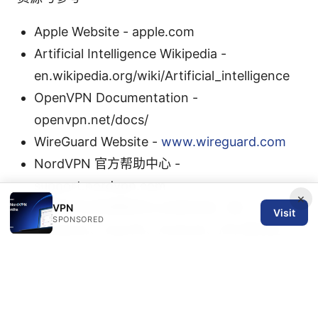
Apple Website - apple.com
Artificial Intelligence Wikipedia -
en.wikipedia.org/wiki/Artificial_intelligence
OpenVPN Documentation -
openvpn.net/docs/
WireGuard Website -
www.wireguard.com
NordVPN 官方帮助中心 -
support.nordvpn.com
×
你所在平台的帮助中心/社区论坛（如
VPN
Visit
SPONSORED
Windows、macOS、Android、iOS 官方社
区）
华中科技大学vpn申请步骤与常见问题：校园网
VPN远程访问、设置、安全与合规指南