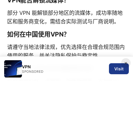
VPN能否解锁流媒体？
部分 VPN 能解锁部分地区的流媒体，成功率随地
区和服务商变化，需结合实际测试与厂商说明。
如何在中国使用VPN？
请遵守当地法律法规，优先选择在合理合规范围内
使用的服务，并关注隐私保护与稳定性。
×
VPN
如何比较 VPN 的价格和性价比？
Visit
SPONSORED
综合考虑价格、退款期、服务器数量、支持的设
备、附加功能以及客户服务质量，计算实际年度成
本。
Vpn购买指南：如何选择、购买与使用高性价
比VPN服务以保护隐私、解锁内容与上网自由
购买后如何申请退款？
多数厂商提供 7–30 天不满意退款，保存购买凭证