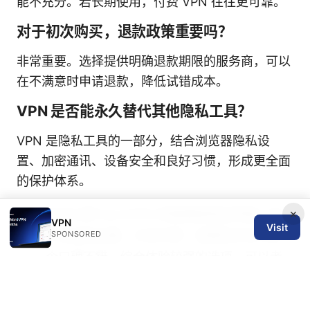
能不充分。若长期使用，付费 VPN 往往更可靠。
对于初次购买，退款政策重要吗？
非常重要。选择提供明确退款期限的服务商，可以
在不满意时申请退款，降低试错成本。
VPN 是否能永久替代其他隐私工具？
VPN 是隐私工具的一部分，结合浏览器隐私设
置、加密通讯、设备安全和良好习惯，形成更全面
的保护体系。
×
你也可以把 NordVPN 的联盟按钮自然嵌入到
VPN
Visit
文中合适的位置，文本示例：如果你正在寻找
SPONSORED
一个口碑不错、综合体验较强的选项，可以考
虑 NordVPN。点击查看详情与购买选项（URL
同上）。