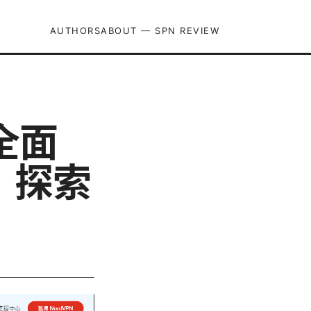
AUTHORS
ABOUT — SPN REVIEW
 全面
，探索