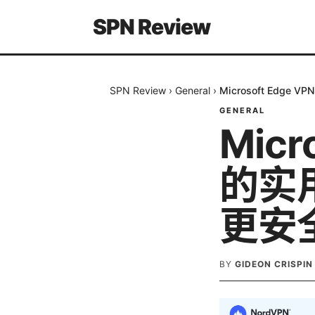
SPN Review
SPN Review
›
General
›
Microsoft Ed
GENERAL
Micr
的实
更安
BY
GIDEON CRISPIN