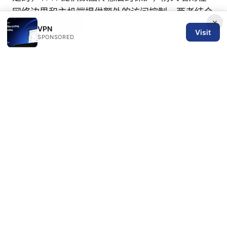
网络边界和主机端提供额外的访问控制。两者结合
×
能显著提升安全性。
VPN
Visit
SPONSORED
如果你对 Microsoft vpn 的某个具体实现、版本或
在特定场景下的最佳实践有更多问题，告诉我你的
设备、网络环境和需求，我可以给你更定制的步骤
和建议。若你愿意深入了解并获取更多资源，点击
下方的 affiliate 链接以获取专业 VPN 服务的最新
优惠与评测信息： NordVPN 资源链接示例（点击
了解更多） -
https://go.nordvpn.net/aff_c?
offer_id=15&aff_id=132441
Minecraft
education 与 VPN 技术的结合：安全、高效的在
线学习解决方案