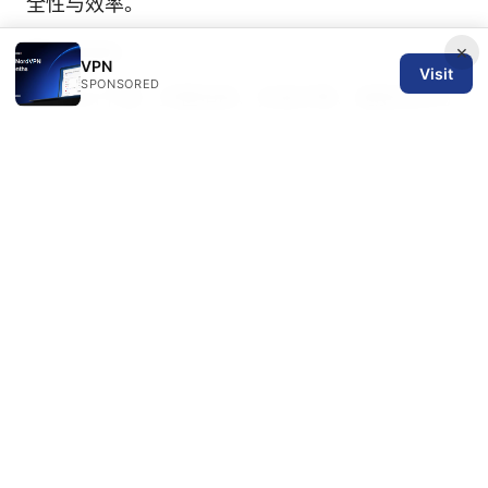
全性与效率。
Sources:
×
VPN
Visit
SPONSORED
质子vpn下载：完整指南、安装步骤、速度测试与
常见问题
Vpnがisp（インターネットサービスプロバイダ）
に検討される理由と使い方ガイド
Free vpn：全
面对比与实用指南，选择最合适的免费VPN方案
Hur du anvander whatsapp i kina sakert 2026
en komplett guide
Nordvpnのデメリットとは？知っておくべき欠点
と評判
海外加速器哪个好——VPN 加速、跨境访问与隐
私保护全方位对比