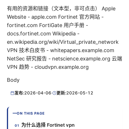
有用的资源和链接（文本型，非可点击） Apple
Website - apple.com Fortinet 官方网站 -
fortinet.com FortiGate 用户手册 -
docs.fortinet.com Wikipedia -
en.wikipedia.org/wiki/Virtual_private_network
VPN 技术白皮书 - whitepapers.example.com
NetSec 研究报告 - netscience.example.org 云端
VPN 趋势 - cloudvpn.example.org
Body
发布:
2026-04-06
·
更新:
2026-05-12
ON THIS PAGE
为什么选择 Fortinet vpn