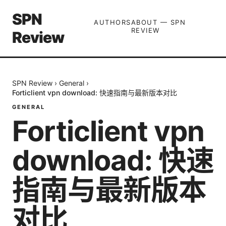
SPN
AUTHORS
ABOUT — SPN
REVIEW
Review
SPN Review
›
General
›
Forticlient vpn download: 快速指南与最新版本对比
GENERAL
Forticlient vpn
download: 快速
指南与最新版本
对比