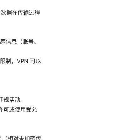
有数据在传输过程
。
感信息（账号、
制，VPN 可以
违规活动。
员许可或使用受允
70%（相对未加密传