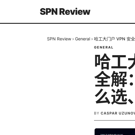
SPN Review
SPN Review
›
General
›
哈工大门户 VPN 
GENERAL
哈工
全解
么选
BY
CASPAR UZUNO