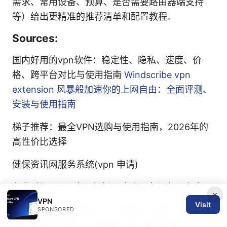
需求、常用设备、预算、是否需要路由器端支持
等）给出更精准的推荐清单和配置教程。
Sources:
国内好用的vpn软件：稳定性、隐私、速度、价
格、跨平台对比与使用指南
Windscribe vpn
extension 风暴般加速你的上网自由：全面评测、
安装与使用指南
梯子推荐：最全VPN选购与使用指南，2026年的
高性价比选择
健保资讯网服务系统(vpn 申请)
免费手机vpn：全面解析、选购要点与实用攻略
×
VPN
Visit
火車票價查詢 悠遊卡：一卡搞定！台鐵、高鐵搭
SPONSORED
乘與票價全攻略 2025最新 VPN 使用指南