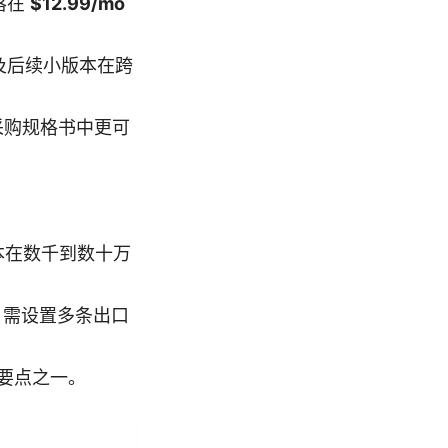
落在
$12.99/mo
及后续小版本在跨
采购规格书中更可
本在数千到数十万
s，需设置多条出口
要点之一。