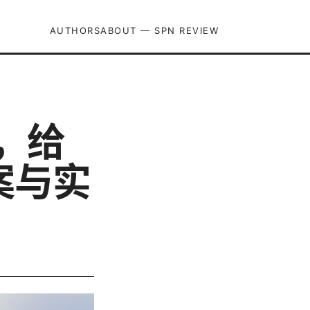
AUTHORS
ABOUT — SPN REVIEW
，给
案与实