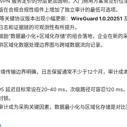
 VPN 服务定价的分层更加透明，入门商用方案常见价位
版在合规合规性组件上增加了独立审计的最低可选项。
ard 等关键协议版本出现小幅更新：
WireGuard 1.0.20251
日志和证据链的可观测性有所提升。
鼓励“数据最小化+区域化存储”的组合落地，企业在新的
供区域化数据处理边界图与跨域数据流向记录。
起跨境传输边界明确，日志保留通常不少于12个月，审计成
95 延迟目标常设在20–40 ms，次级路径可容忍120 m
封锁。
审计成为采购关键因素，数据最小化与区域化存储是对比
E