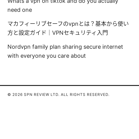
Whats a vpn on tiktok and do you actually
need one
マカフィーリブセーフのvpnとは？基本から使い
方と設定ガイド｜VPNセキュリティ入門
Nordvpn family plan sharing secure internet
with everyone you care about
© 2026 SPN REVIEW LTD. ALL RIGHTS RESERVED.