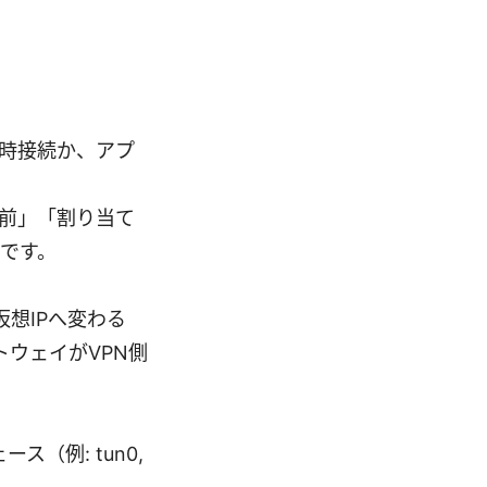
常時接続か、アプ
前」「割り当て
」です。
仮想IPへ変わる
トウェイがVPN側
（例: tun0,