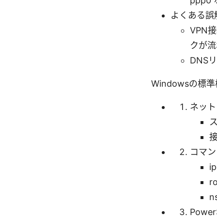
ppp
よくある誤
VPN
クが流
DNS
Windowsの
ネット
ス
コマン
i
r
n
Powe