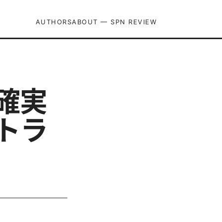
AUTHORS
ABOUT — SPN REVIEW
を確実
トラ