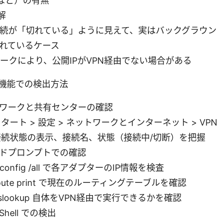
0 など）の有無
解
接続が「切れている」ように見えて、実はバックグラウ
れているケース
リークにより、公開IPがVPN経由でない場合がある
標準機能での検出方法
ワークと共有センターの確認
タート > 設定 > ネットワークとインターネット > VP
接続状態の表示、接続名、状態（接続中/切断）を把握
ドプロンプトでの確認
pconfig /all で各アダプターのIP情報を検査
oute print で現在のルーティングテーブルを確認
slookup 自体をVPN経由で実行できるかを確認
rShell での検出