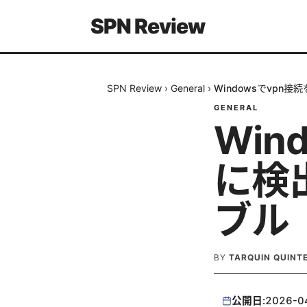
SPN Review
SPN Review
›
General
›
Windowsでvpn
GENERAL
Win
に検
ブル
BY
TARQUIN QUINT
公開日:
2026-0