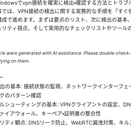
 Windowsでvpn接続を確実に検出・確認する方法とト
事では、VPN接続の検出に関する実務的な手順を「すぐ
構成で進めます。まずは要点のリスト、次に検出の基本
ュリティ視点、そして実用的なチェックリストやツール
ticle were generated with AI assistance. Please double-check
lying on them.
ー
検出の基本: 接続状態の監視、ネットワークインターフ
クのパターン確認
ルシューティングの基本: VPNクライアントの設定、DN
ァイアウォール、キーペア・証明書の整合性
リティ観点: DNSリーク防止、WebRTC漏洩対策、キ