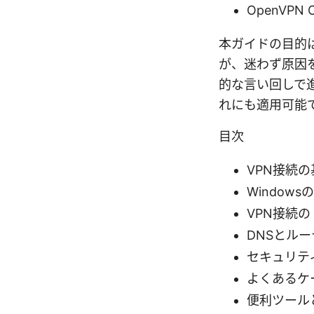
OpenVPN C
本ガイドの目的は
が、迷わず原因
的な言い回しで
れにも適用可能
目次
VPN接続
Window
VPN接続
DNSとル
セキュリテ
よくあるケ
便利ツール