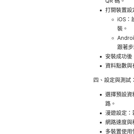
QR 碼。
打開裝置設
iOS
裝。
Andr
跟著步
安裝成功後
資料點數與
四、設定與測試
選擇預設資
路。
漫遊設定：
網路速度與穩
多裝置使用