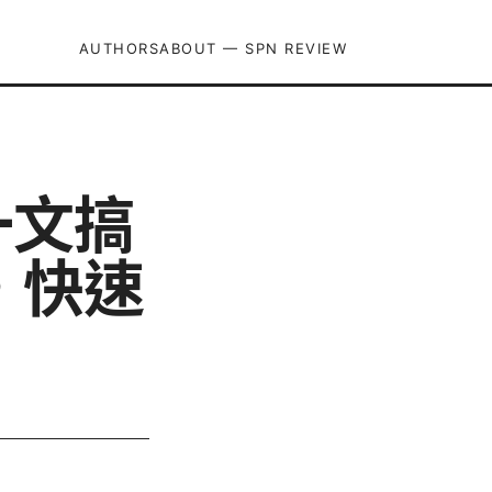
AUTHORS
ABOUT — SPN REVIEW
：一文搞
，快速