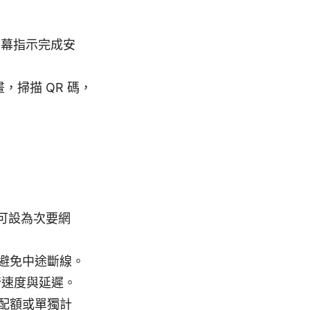
依螢幕指示完成安
畫，掃描 QR 碼，
也可設為次要網
避免中途斷線。
上行速度與延遲。
配額或單獨計