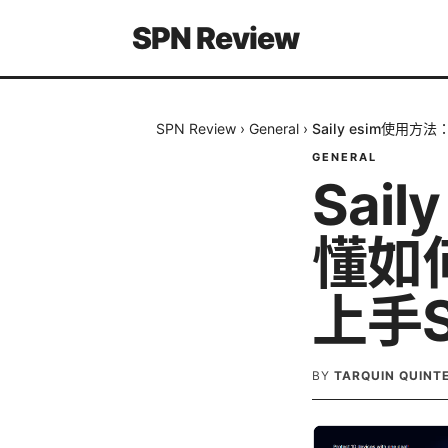
SPN Review
SPN Review
›
General
›
Saily esim使用
GENERAL
Sai
懂如
上手S
BY
TARQUIN QUINT