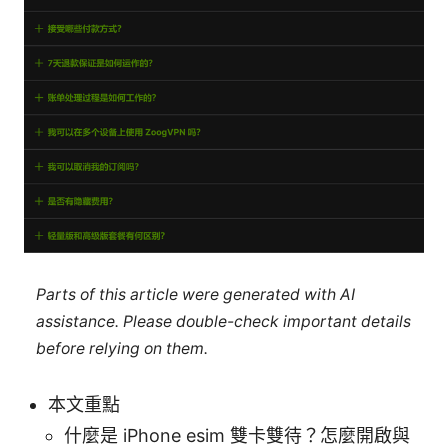
Parts of this article were generated with AI
assistance. Please double-check important details
before relying on them.
本文重點
什麼是 iPhone esim 雙卡雙待？怎麼開啟與