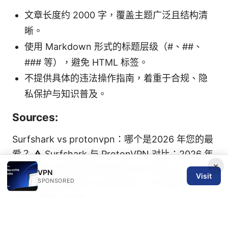
文章长度约 2000 字，覆盖主题广泛且结构清
晰。
使用 Markdown 形式的标题层级（#、##、
### 等），避免 HTML 标签。
不提供具体的违法操作指南，着重于合规、隐
私保护与知识普及。
Sources:
Surfshark vs protonvpn：哪个是2026 年您的最
爱？ ⚠️ Surfshark 与 ProtonVPN 对比：2026 年
×
最佳 VPN 的全面评测与推荐
台大申請vpn：學生
VPN
Visit
SPONSORED
與教職員必備指南 2026年更新，VPN選擇、設定
與資安實務全攻略
Does nordvpn block youtube ads the real truth