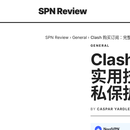
SPN Review
SPN Review
›
General
›
Clash 购买订阅
GENERAL
Cla
实用
私保
BY
CASPAR YARDL