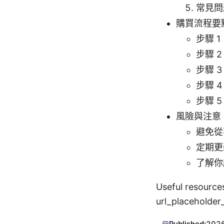
常見問
購買流程要
步驟 
步驟 
步驟 
步驟 
步驟 
風險與注意
避免從
定期更
了解你
Useful resourc
url_placehold
Published:
202