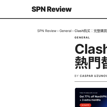
SPN Review
SPN Review
›
General
›
Clash购买：完整
GENERAL
Cl
熱門
BY
CASPAR UZUNO