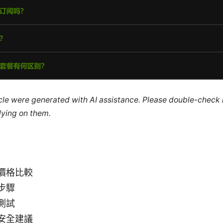
ticle were generated with AI assistance. Please double-check
lying on them.
價格比較
步驟
測試
安全建議