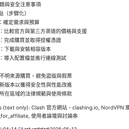
題與安全注意事項
點（步驟化）
1：確定需求與預算
2：比較官方與第三方渠道的價格與支援
3：完成購買並取得授權憑證
4：下載與安裝相容版本
5：導入配置檔並進行連線測試
不明來源購買，避免盜版與假票
新版本以獲得安全性與性能改進
所在區域的法律規範與使用條款
es (text only): Clash 官方網站 - clashing.io, NordVP
er_for_affiliate, 使用者論壇與討論串
6-04-14
·
Last updated:
2026-05-12