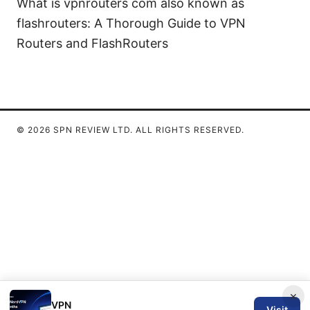
What is vpnrouters com also known as
flashrouters: A Thorough Guide to VPN
Routers and FlashRouters
© 2026 SPN REVIEW LTD. ALL RIGHTS RESERVED.
×
VPN
Visit