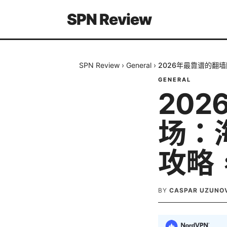
SPN Review
SPN Review
›
General
›
2026年最靠谱的翻
GENERAL
20
场：
攻略
BY
CASPAR UZUNO