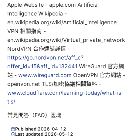
Apple Website - apple.com Artificial
Intelligence Wikipedia -
en.wikipedia.org/wiki/Artificial_intelligence
VPN 相關指南 -
en.wikipedia.org/wiki/Virtual_private_network
NordVPN 合作連結詳情 -
https://go.nordvpn.net/aff_c?
offer_id=15&aff_id=132441
WireGuard 官方網
站 -
www.wireguard.com
OpenVPN 官方網站 -
openvpn.net TLS/加密協議相關資料 -
www.cloudflare.com/learning-today/what-is-
tls/
常見問答（FAQ）區塊
Published:
2026-04-12
·
Last updated:
2026-05-12