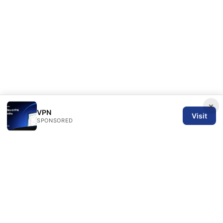
×
VPN
Visit
SPONSORED
SPN Review Ltd
53 King Street, Floor 3
Manchester, England, M2 4LQ
GB
editorial@spnreview.com
+44-161-555-0173
About
Privacy Policy
Terms of Use