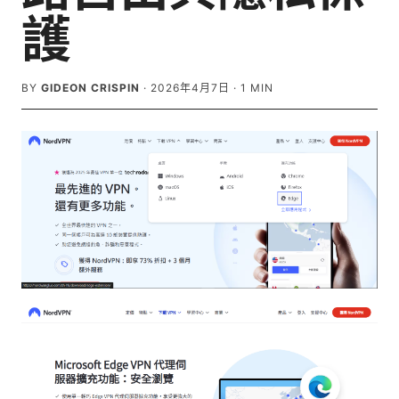
護
BY
GIDEON CRISPIN
·
2026年4月7日
·
1
MIN