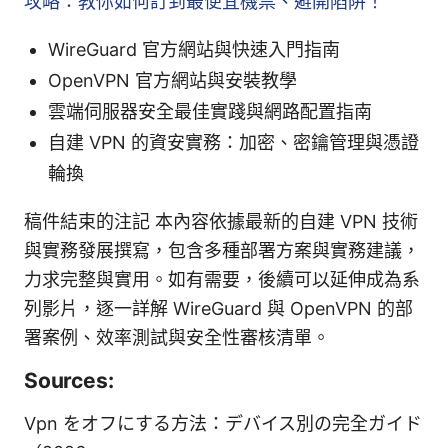
攻略：教你如何訂到最便宜機票、避開陷阱！
WireGuard 官方網站與快速入門指南
OpenVPN 官方網站與安裝教學
雲端伺服器安全最佳實踐與網路配置指南
自建 VPN 的資安實務：加密、密鑰管理與憑證
輪換
稿件結束的注記 本內容依據最新的自建 VPN 技術
與實務發展撰寫，包含多種部署方案與實務建議，
力求完整與實用。如有需要，後續可以延伸成為系
列影片，逐一詳解 WireGuard 與 OpenVPN 的部
署案例、效率測試與安全性審核清單。
Sources:
Vpn をオフにする方法：デバイス別の完全ガイド