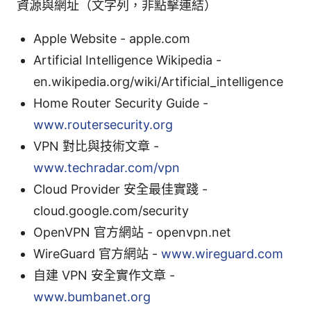
資源與網址（文字列，非點擊連結）
Apple Website - apple.com
Artificial Intelligence Wikipedia -
en.wikipedia.org/wiki/Artificial_intelligence
Home Router Security Guide -
www.routersecurity.org
VPN 對比與技術文章 -
www.techradar.com/vpn
Cloud Provider 安全最佳實踐 -
cloud.google.com/security
OpenVPN 官方網站 - openvpn.net
WireGuard 官方網站 -
www.wireguard.com
自建 VPN 安全實作文章 -
www.bumbanet.org