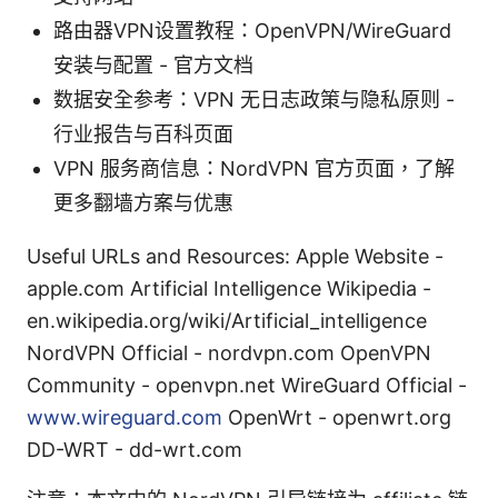
路由器VPN设置教程：OpenVPN/WireGuard
安装与配置 - 官方文档
数据安全参考：VPN 无日志政策与隐私原则 -
行业报告与百科页面
VPN 服务商信息：NordVPN 官方页面，了解
更多翻墙方案与优惠
Useful URLs and Resources: Apple Website -
apple.com Artificial Intelligence Wikipedia -
en.wikipedia.org/wiki/Artificial_intelligence
NordVPN Official - nordvpn.com OpenVPN
Community - openvpn.net WireGuard Official -
www.wireguard.com
OpenWrt - openwrt.org
DD-WRT - dd-wrt.com