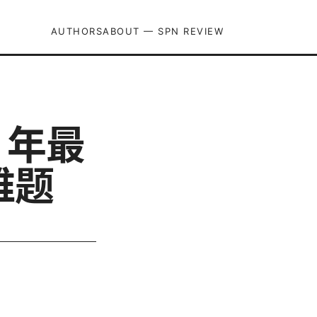
AUTHORS
ABOUT — SPN REVIEW
 年最
难题