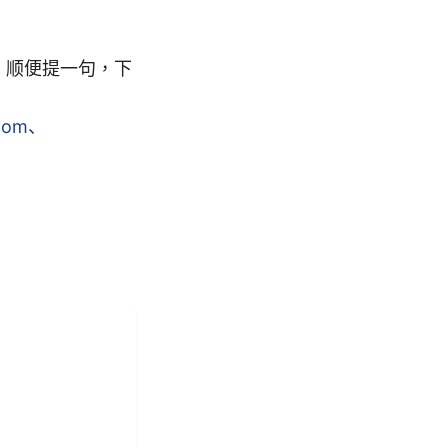
。顺便提一句，下
w.com、