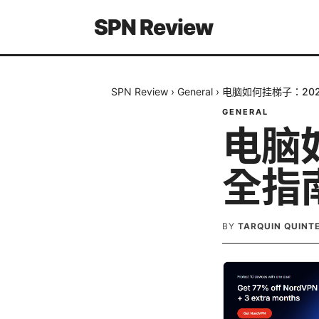
SPN Review
SPN Review
›
General
›
电脑如何挂梯子：20
GENERAL
电脑
全指
BY
TARQUIN QUINT