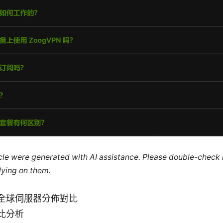
ticle were generated with AI assistance. Please double-check
lying on them.
全球伺服器分佈對比
比分析