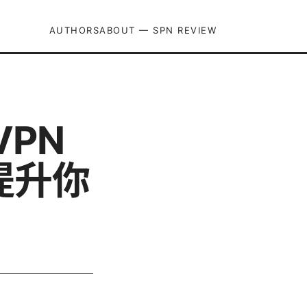
AUTHORS
ABOUT — SPN REVIEW
PN
提升你