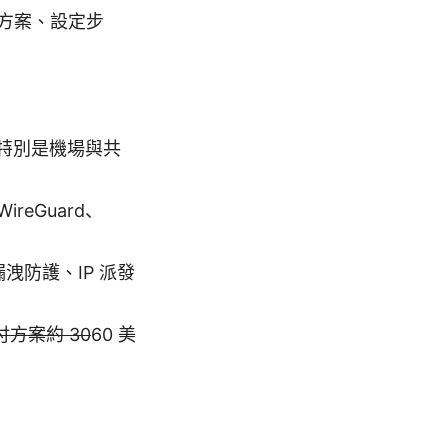
方案、設定步
，特別是機場與共
eGuard、
漏洩防護、IP 派發
付方案約 30
60 美