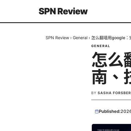
SPN Review
SPN Review
›
General
›
怎么翻墙用googl
GENERAL
怎么翻
南、
BY
SASHA FORSBE
Published:
202