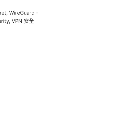
net, WireGuard -
curity, VPN 安全