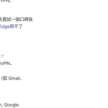
VPN。
先嘗試一個口碑良
Edge用不了
線。
VPN、
 Gmail、
 Google