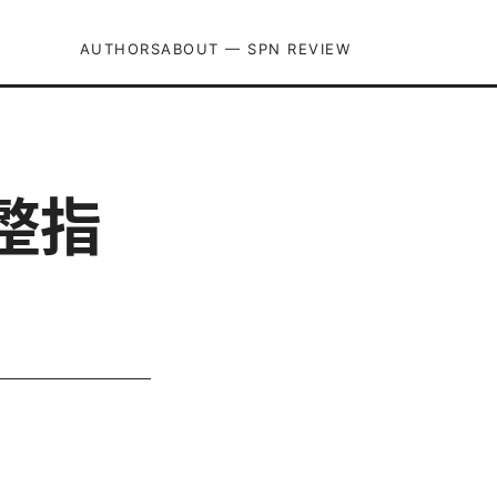
AUTHORS
ABOUT — SPN REVIEW
完整指