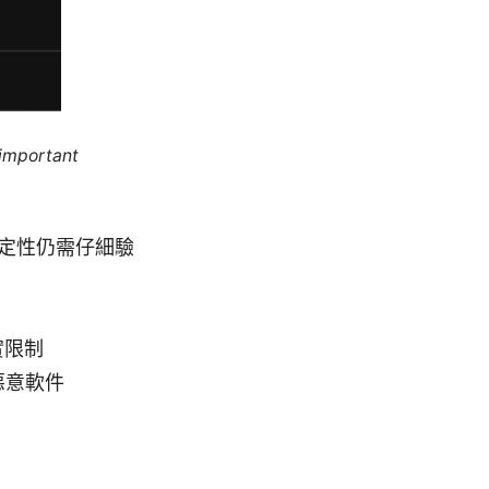
 important
穩定性仍需仔細驗
實限制
惡意軟件