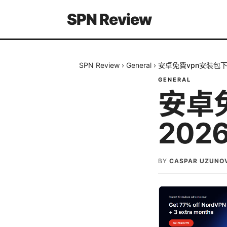
SPN Review
SPN Review
›
General
›
安卓免費vpn安裝包
GENERAL
安卓
20
BY
CASPAR UZUNO