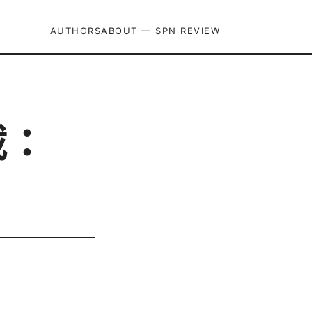
AUTHORS
ABOUT — SPN REVIEW
載：