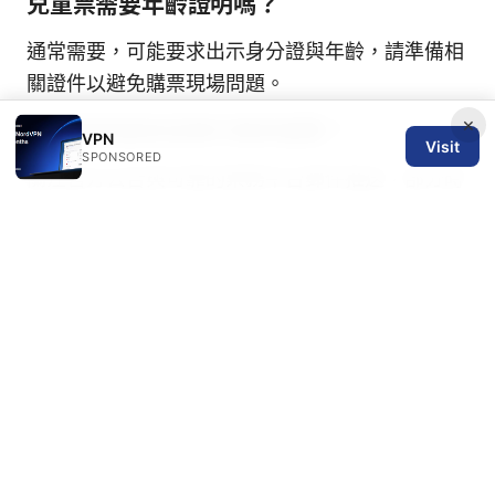
兒童票需要年齡證明嗎？
通常需要，可能要求出示身分證與年齡，請準備相
關證件以避免購票現場問題。
×
如何取得最新促銷代碼與優惠？
VPN
Visit
SPONSORED
關注官方公告與可靠的票務平台郵件推送，部分時
段可能有促銷代碼或套票優惠。
如果你正在規劃「劍湖山 跨年 門票 2026 最新攻
略與預訂教學」，這份指南希望能幫你快速上手，
讓你在新的一年以最順利的方式迎接倒數與煙火。
若你喜歡這類主題，別忘了訂閱我們的頻道，追蹤
最新的票務策略與跨年活動更新。我們也有更多類
似的旅遊與票務攻略，幫你用最少的時間拿到最划