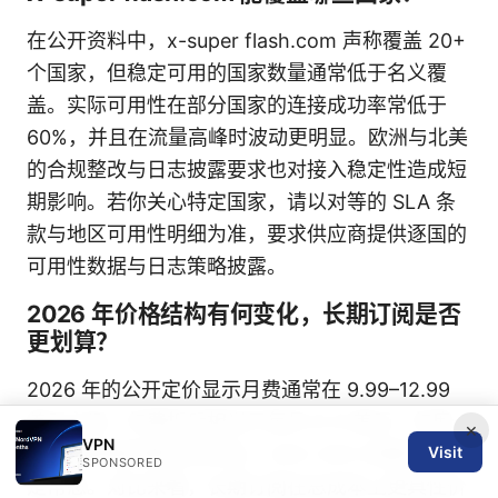
在公开资料中，x-super flash.com 声称覆盖 20+
个国家，但稳定可用的国家数量通常低于名义覆
盖。实际可用性在部分国家的连接成功率常低于
60%，并且在流量高峰时波动更明显。欧洲与北美
的合规整改与日志披露要求也对接入稳定性造成短
期影响。若你关心特定国家，请以对等的 SLA 条
款与地区可用性明细为准，要求供应商提供逐国的
可用性数据与日志策略披露。
2026 年价格结构有何变化，长期订阅是否
更划算？
2026 年的公开定价显示月费通常在 9.99–12.99
美元之间，年费折后相当于每月 6–9 美元。年度
×
VPN
Visit
订阅通常提供更深的折扣，20%–35% 的额外优惠
SPONSORED
是常态。对比来看，长期订阅在总成本上更具性价