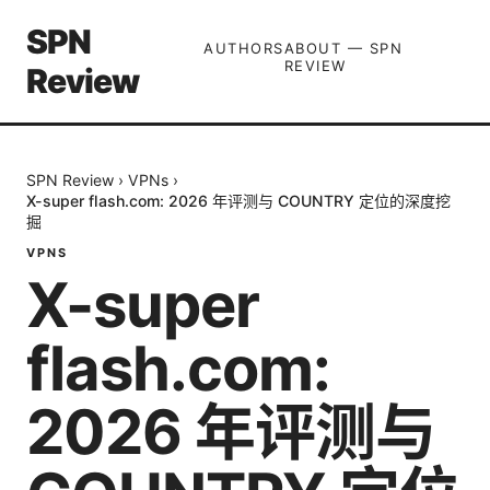
SPN
AUTHORS
ABOUT — SPN
REVIEW
Review
SPN Review
›
VPNs
›
X-super flash.com: 2026 年评测与 COUNTRY 定位的深度挖
掘
VPNS
X-super
flash.com:
2026 年评测与