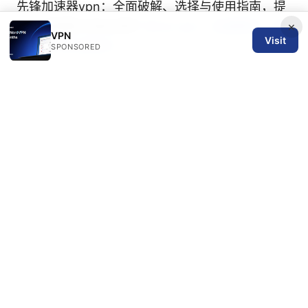
先锋加速器vpn：全面破解、选择与使用指南，提
升上网速度与隐私保护
Wind vpn：全面解析、使
×
VPN
Visit
用指南与实用技巧
SPONSORED
Google Search Not Working With NordVPN
Heres How To Fix It: Quick Troubleshooting for
VPN Users
© 2026 SPN REVIEW LTD. ALL RIGHTS RESERVED.
SPN Review Ltd
53 King Street, Floor 3
Manchester, England, M2 4LQ
GB
editorial@spnreview.com