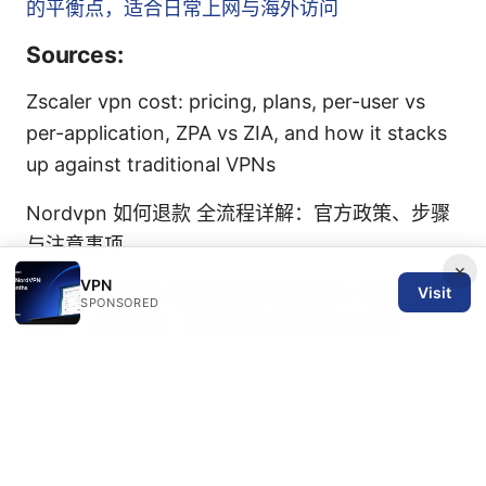
的平衡点，适合日常上网与海外访问
Sources:
Zscaler vpn cost: pricing, plans, per-user vs
per-application, ZPA vs ZIA, and how it stacks
up against traditional VPNs
Nordvpn 如何退款 全流程详解：官方政策、步骤
与注意事项
×
VPN
【2025年必看】翻墙后推荐访问的10个优质海外
Visit
SPONSORED
网站 - VPN攻略、隐私保护与跨境资源指南
Atust：VPN 评测与实用指南｜全面深度解读与实
操建议
八重鹦：2025年你不可不知的 esim 革命！与
VPN 的结合、隐私保护、全球漫游与数字安全