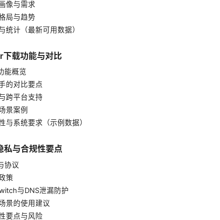
户画像与需求
争格局与趋势
数据与统计（最新可用数据）
per下载功能与对比
心功能概览
对手的对比要点
装与跨平台支持
用场景案例
兼容性与系统要求（示例数据）
隐私与合规性要点
密与协议
志政策
ll Switch与DNS泄漏防护
敏感场景的使用建议
规性要点与风险