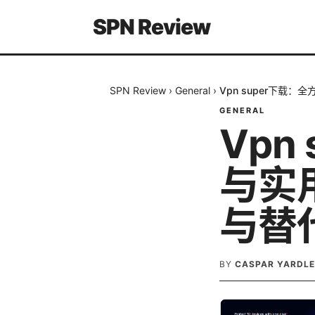
SPN Review
SPN Review
›
General
›
Vpn super下
GENERAL
Vpn
与实
与替
BY
CASPAR YARDL