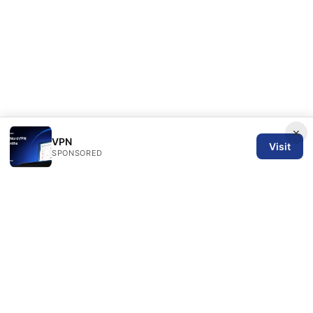
×
VPN
Visit
SPONSORED
SPN Review Ltd
53 King Street, Floor 3
Manchester, England, M2 4LQ
GB
editorial@spnreview.com
+44-161-555-0173
About
Privacy Policy
Terms of Use