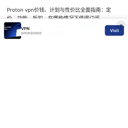
Proton vpn价钱、计划与性价比全面指南：定
价、功能、折扣、在哪些情况下值得订阅
×
Adguard Home for Android：全面指南与最佳实
VPN
Visit
SPONSORED
践，提升隐私与上网体验
【2025年必看】翻墙后推荐访问的10个优质海外
网站：VPN使用指南、海外站点推荐与隐私保护要
点
大陆vpn节点使用指南：稳定性、速度、隐私保
护、访问海外内容的完整技巧
Att vpn not working heres exactly how to fix it
机场推荐免费：最佳免费机场VPN指南与实用技巧