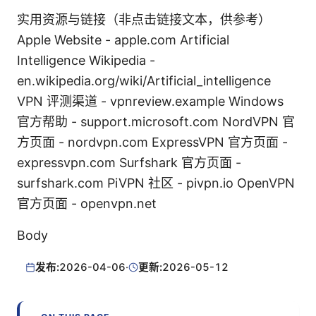
实用资源与链接（非点击链接文本，供参考）
Apple Website - apple.com Artificial
Intelligence Wikipedia -
en.wikipedia.org/wiki/Artificial_intelligence
VPN 评测渠道 - vpnreview.example Windows
官方帮助 - support.microsoft.com NordVPN 官
方页面 - nordvpn.com ExpressVPN 官方页面 -
expressvpn.com Surfshark 官方页面 -
surfshark.com PiVPN 社区 - pivpn.io OpenVPN
官方页面 - openvpn.net
Body
发布:
2026-04-06
·
更新:
2026-05-12