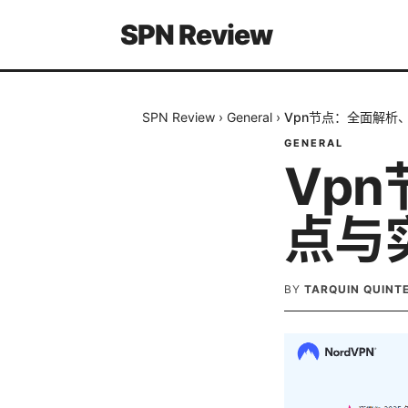
SPN Review
SPN Review
›
General
›
Vpn节点：全面解析
GENERAL
Vp
点与
BY
TARQUIN QUINT