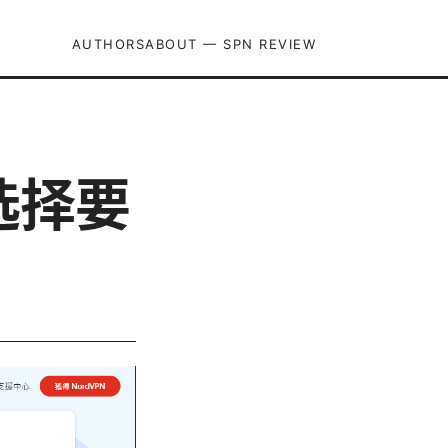
AUTHORS
ABOUT — SPN REVIEW
选择要