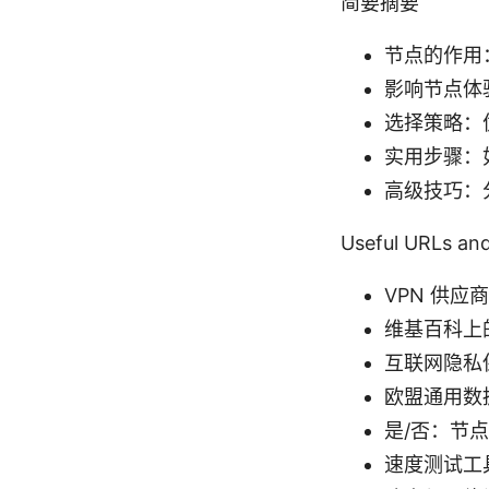
简要摘要
节点的作用
影响节点体
选择策略：
实用步骤：
高级技巧：
Useful URLs 
VPN 供应商官
维基百科上的虚拟专
互联网隐私保护
欧盟通用数据保护
是/否：节点对
速度测试工具 -