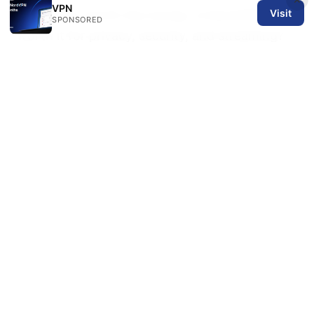
VPN
Visit
Is nordvpn worth the money: Is NordVPN
SPONSORED
worth it for privacy, security, and streaming?
好用vpn 如何选择与使用：2025 年最佳 VPN 对
比、速度测试与安全指南
Expressvpn官网安装完整指南：在 Windows、
macOS、iOS、Android、Linux 与路由器上的安
装与排错
How to Uninstall NordVPN from Linux A
Complete Guide
翻墙方法：全面指南、实用步骤与安全要点