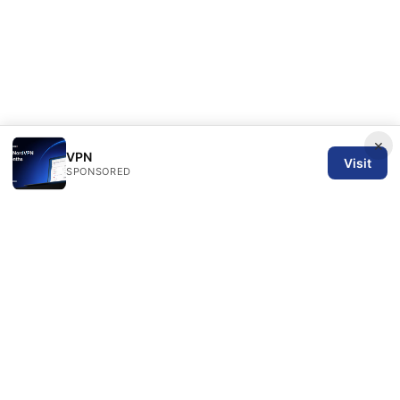
×
VPN
Visit
SPONSORED
SPN Review Ltd
53 King Street, Floor 3
Manchester, England, M2 4LQ
GB
editorial@spnreview.com
+44-161-555-0173
About
Privacy Policy
Terms of Use