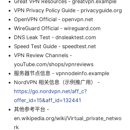
Great VPN Resources - greatvpn.example
VPN Privacy Policy Guide - privacyguide.org
OpenVPN Official - openvpn.net
WireGuard Official - wireguard.com
DNS Leak Test - dnsleaktest.com
Speed Test Guide - speedtest.net
VPN Review Channels -
youTube.com/shops/vpnreviews
服务器节点信息 - vpnnodeinfo.example
NordVPN 相关信息（示例推广用） -
https://go.nordvpn.net/aff_c?
offer_id=15&aff_id=132441
其他参考平台 -
en.wikipedia.org/wiki/Virtual_private_netwo
rk