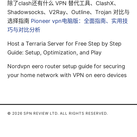
除了clash还有什么 VPN 替代工具、ClashX、
Shadowsocks、V2Ray、Outline、Trojan 对比与
选择指南
Pioneer vpn电脑版：全面指南、实用技
巧与对比分析
Host a Terraria Server for Free Step by Step
Guide: Setup, Optimization, and Play
Nordvpn eero router setup guide for securing
your home network with VPN on eero devices
© 2026 SPN REVIEW LTD. ALL RIGHTS RESERVED.